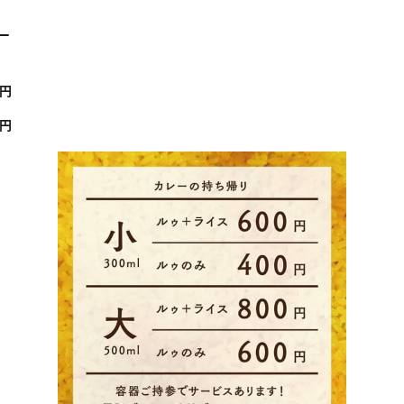
ー
0円
0円