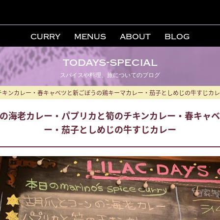
CURRY
MENUS
ABOUT
BLOG
todays-special
スパイスや料理、旅についてのブログ
チキンカレー・春キャベツと新ごぼうの鶏キーマカレー・茄子としめじの牛すじカレ
の海老カレー・パプリカと筍のチキンカレー・春キャ
ー・茄子としめじの牛すじカレー